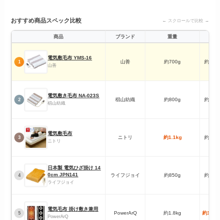
おすすめ商品スペック比較
← スクロールで比較 →
商品
ブランド
重量
サ
電気敷毛布 YMS-16
山善
約700g
約130
1
山善
電気敷き毛布 NA-023S
椙山紡織
約800g
約140
2
椙山紡織
電気敷毛布
ニトリ
約1.1kg
約130
3
ニトリ
日本製 電気ひざ掛け 14
0cm JPN141
ライフジョイ
約850g
約140
4
ライフジョイ
電気毛布 掛け敷き兼用
PowerArQ
約1.8kg
約188×
5
PowerArQ