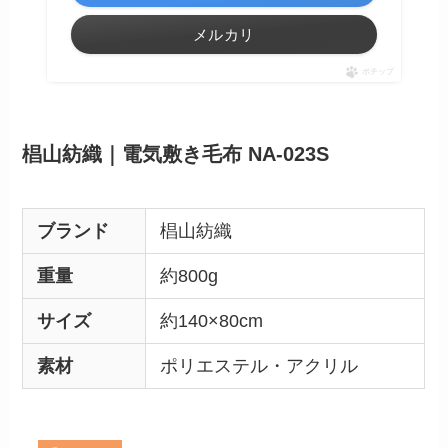
メルカリ
ポチップ
椙山紡織｜電気敷き毛布 NA-023S
ブランド
椙山紡織
重量
約800g
サイズ
約140×80cm
素材
ポリエステル・アクリル