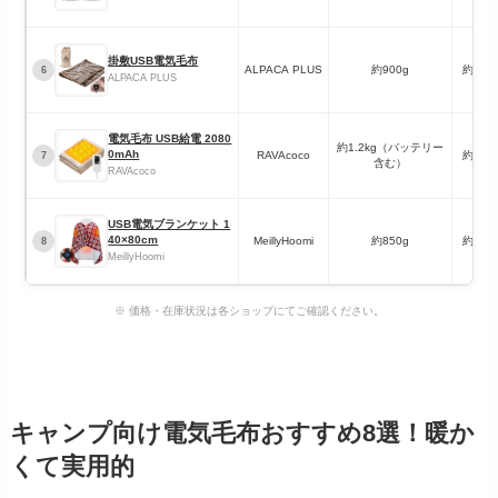
掛敷USB電気毛布
ALPACA PLUS
約900g
約140
6
ALPACA PLUS
電気毛布 USB給電 2080
約1.2kg（バッテリー
0mAh
RAVAcoco
約140
7
含む）
RAVAcoco
USB電気ブランケット 1
40×80cm
MeillyHoomi
約850g
約140
8
MeillyHoomi
※ 価格・在庫状況は各ショップにてご確認ください。
キャンプ向け電気毛布おすすめ8選！暖か
くて実用的