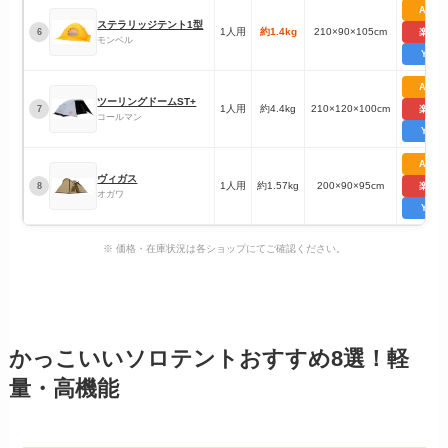
Amaz
ステラリッジテント1型
1人用
約1.4kg
210×90×105cm
6
楽天市
モンベル
Yaho
Amaz
ツーリングドームST+
1人用
約4.4kg
210×120×100cm
7
楽天市
コールマン
Yaho
Amaz
ヴィガス
1人用
約1.57kg
200×90×95cm
8
楽天市
オガワ
Yaho
※ 価格・在庫状況は各ショップにてご確認ください。
かっこいいソロテントおすすめ8選！軽
量・高機能