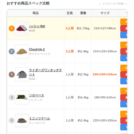
おすすめ商品スペック比較
← スクロールで比較 →
商品
定員
重量
サイズ
リン
Amaz
ハバハバNX
2人用
約1.72kg
210×127×99cm
1
楽天市
MSR
Yaho
Amaz
Cloud-Up 2
2人用
約1.8kg
210×125×100cm
2
楽天市
ネイチャーハイク
Yaho
Amaz
ライダーズワンタッチテ
ント
1人用
約2.5kg
230×100×100cm
3
楽天市
DOD
Yaho
Amaz
ソロベース
1人用
約4.4kg
190×85×110cm
4
楽天市
バンドック
Yaho
Amaz
ミニッツドーム
1人用
約1.6kg
220×100×100cm
5
楽天市
スノーピーク
Yaho