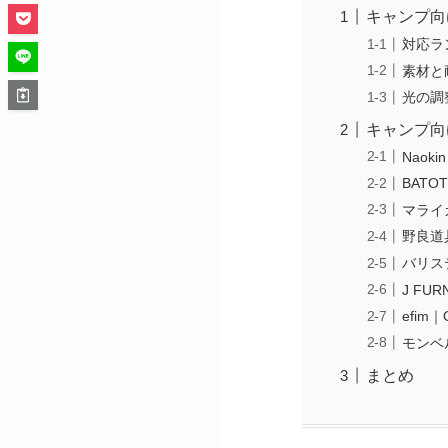
キャンプ向
対応ラ
素材と
光の調
キャンプ向
Naok
BAT
マライ
野良道具
バリス
J FU
efim
モンベ
まとめ