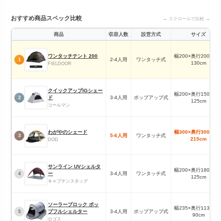
おすすめ商品スペック比較
← スクロールで比較 →
商品
収容人数
設営方式
サイズ
ワンタッチテント 200
幅200×奥行200×高
2-4人用
ワンタッチ式
1
130cm
FIELDOOR
クイックアップIGシェー
幅200×奥行150×高
ド
3-4人用
ポップアップ式
2
125cm
コールマン
わがやのシェード
幅300×奥行300×高
5-6人用
ワンタッチ式
3
215cm
DOD
サンライン UVシェルタ
幅200×奥行180×高
ー
3-4人用
ワンタッチ式
4
125cm
キャプテンスタッグ
ソーラーブロック ポッ
幅235×奥行113×高
プフルシェルター
3-4人用
ポップアップ式
5
90cm
ロゴス