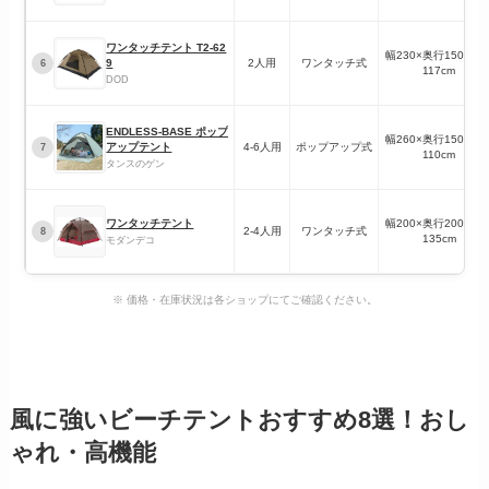
ワンタッチテント T2-62
幅230×奥行150×高
9
2人用
ワンタッチ式
6
117cm
DOD
ENDLESS-BASE ポップ
幅260×奥行150×高
アップテント
4-6人用
ポップアップ式
7
110cm
タンスのゲン
ワンタッチテント
幅200×奥行200×高
2-4人用
ワンタッチ式
8
135cm
モダンデコ
※ 価格・在庫状況は各ショップにてご確認ください。
風に強いビーチテントおすすめ8選！おし
ゃれ・高機能