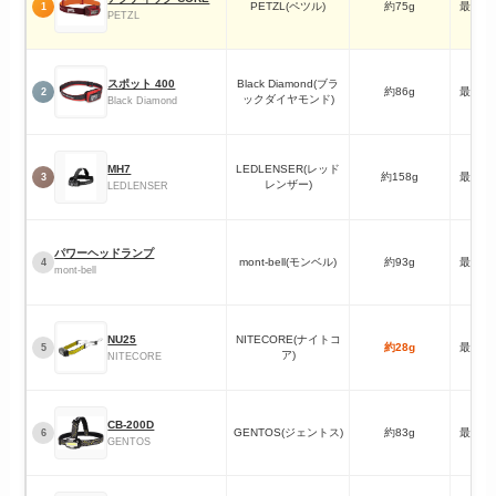
PETZL(ペツル)
約75g
最大4
1
PETZL
スポット 400
Black Diamond(ブラ
約86g
最大4
2
ックダイヤモンド)
Black Diamond
MH7
LEDLENSER(レッド
約158g
最大6
3
レンザー)
LEDLENSER
パワーヘッドランプ
mont-bell(モンベル)
約93g
最大4
4
mont-bell
NU25
NITECORE(ナイトコ
約28g
最大4
5
ア)
NITECORE
CB-200D
GENTOS(ジェントス)
約83g
最大2
6
GENTOS