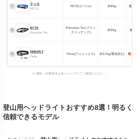
ティカ
PETZL(ペツル)
約86g
最大3
7
PETZL
BYTE
Princeton Tec(プリン
約56g
最大8
8
ストンテック)
Princeton Tec
HM65R-T
Fenix(フェニックス)
約123g(電池含む)
最大15
9
Fenix
※ 価格・在庫状況は各ショップにてご確認ください。
登山用ヘッドライトおすすめ8選！明るく
信頼できるモデル