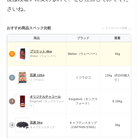
さいね。
おすすめ商品スペック比較
← スクロールで比較 →
商品
ブランド
重量
ブリケット 4kg
Weber（ウェーバー）
4kg
1
Weber（ウェーバー）
豆炭 12kg
12kg（約240個入
ミツウロコ
2
り）
ミツウロコ
オリジナルチャコール
Kingsford（キングス
8.16kg
3
Kingsford（キングスフォー
フォード）
ド）
豆炭 3kg
キャプテンスタッグ
3kg
4
（CAPTAIN STAG）
キャプテンスタッグ