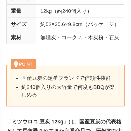
重量
12kg（約240個入り）
サイズ
約52×35.6×9.8cm（パッケージ）
素材
無煙炭・コークス・木炭粉・石灰
POINT
国産豆炭の定番ブランドで信頼性抜群
約240個入りの大容量で何度もBBQが楽
しめる
『
ミツウロコ 豆炭 12kg
』は、
国産豆炭の代表格