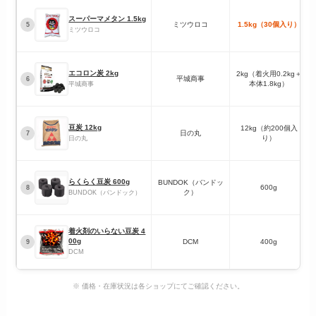
スーパーマメタン 1.5kg
ミツウロコ
1.5kg（30個入り）
5
ミツウロコ
エコロン炭 2kg
2kg（着火用0.2kg＋
平城商事
6
本体1.8kg）
平城商事
豆炭 12kg
12kg（約200個入
日の丸
7
り）
日の丸
らくらく豆炭 600g
BUNDOK（バンドッ
600g
8
ク）
BUNDOK（バンドック）
着火剤のいらない豆炭 4
00g
DCM
400g
9
DCM
※ 価格・在庫状況は各ショップにてご確認ください。