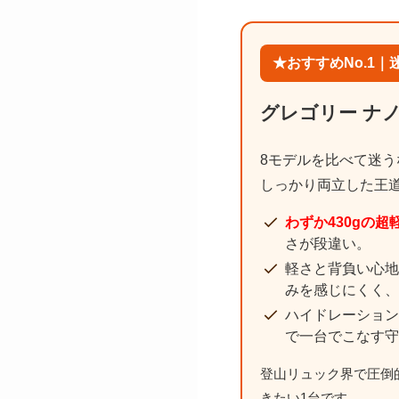
★おすすめNo.1
グレゴリー ナノ
8モデルを比べて迷う
しっかり両立した王
わずか430gの超
さが段違い。
軽さと背負い心地
みを感じにくく、
ハイドレーション
で一台でこなす守
登山リュック界で圧倒
きたい1台です。