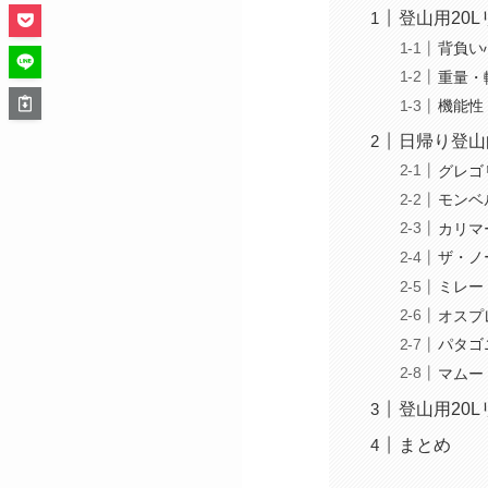
登山用20
背負い
重量・
機能性
日帰り登山
グレゴ
モンベ
カリマ
ザ・ノ
ミレー
オスプ
パタゴ
マムー
登山用20
まとめ