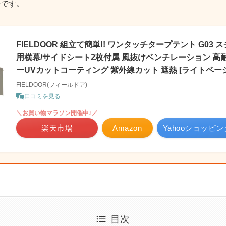
台です。
FIELDOOR 組立て簡単!! ワンタッチタープテント G03
用横幕/サイドシート2枚付属 風抜けベンチレーション 高
ーUVカットコーティング 紫外線カット 遮熱 [ライトベージュ
FIELDOOR(フィールドア)
口コミを見る
＼お買い物マラソン開催中♪／
楽天市場
Amazon
Yahooショッピン
目次