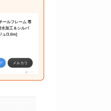
 スチールフレーム 専
耐水加工＆シルバ
/3.0m]
グ
メルカリ
ポチップ