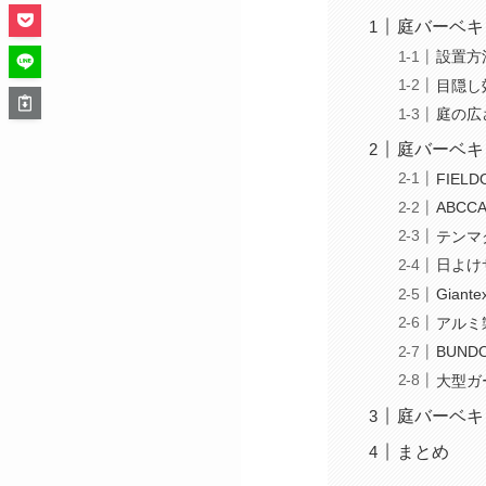
庭バーベキ
設置方
目隠し
庭の広
庭バーベキ
FIE
ABC
テンマ
日よけ
Gia
アルミ
BUN
大型ガ
庭バーベキ
まとめ