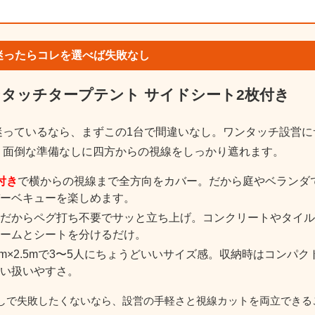
｜迷ったらコレを選べば失敗なし
 ワンタッチタープテント サイドシート2枚付き
迷っているなら、まずこの1台で間違いなし。ワンタッチ設営に
、面倒な準備なしに四方からの視線をしっかり遮れます。
付き
で横からの視線まで全方向をカバー。だから庭やベランダ
ーベキューを楽しめます。
だからペグ打ち不要でサッと立ち上げ。コンクリートやタイル
ームとシートを分けるだけ。
2.5m×2.5mで3〜5人にちょうどいいサイズ感。収納時はコン
い扱いやすさ。
しで失敗したくないなら、設営の手軽さと視線カットを両立できる