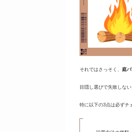
それではさっそく、
庭バ
目隠し選びで失敗しない
特に以下の3点は必ずチ