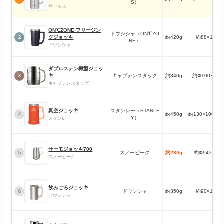
S）
サーモス
ON℃ZONE フリージン
ドウシシャ（ON℃ZO
グジョッキ
約420g
約88×132m
2
NE）
ドウシシャ
ダブルステン樽型ジョッ
キ
キャプテンスタッグ
約340g
約Φ100×135
3
キャプテンスタッグ
真空ジョッキ
スタンレー（STANLE
約450g
約130×100×1
4
Y）
スタンレー
サーモジョッキ700
スノーピーク
約280g
約Φ94×150
5
スノーピーク
飲みごろジョッキ
ドウシシャ
約350g
約90×135m
6
ドウシシャ