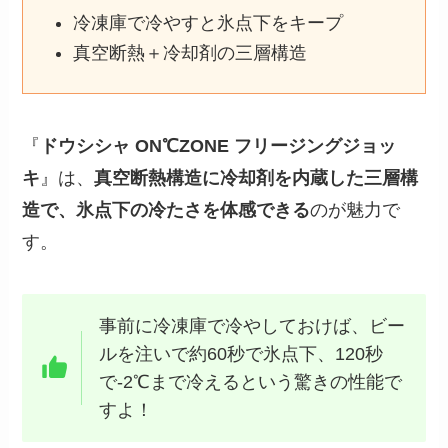
冷凍庫で冷やすと氷点下をキープ
真空断熱＋冷却剤の三層構造
『
ドウシシャ ON℃ZONE フリージングジョッ
キ
』は、
真空断熱構造に冷却剤を内蔵した三層構
造で、氷点下の冷たさを体感できる
のが魅力で
す。
事前に冷凍庫で冷やしておけば、ビー
ルを注いで約60秒で氷点下、120秒
で-2℃まで冷えるという驚きの性能で
すよ！